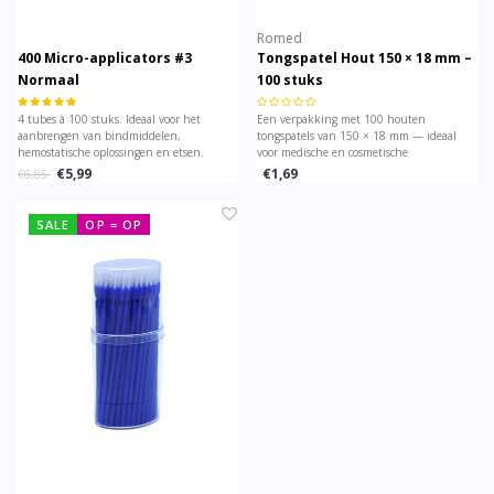
Romed
400 Micro-applicators #3
Tongspatel Hout 150 × 18 mm –
Normaal
100 stuks
4 tubes à 100 stuks. Ideaal voor het
Een verpakking met 100 houten
aanbrengen van bindmiddelen,
tongspatels van 150 × 18 mm — ideaal
hemostatische oplossingen en etsen.
voor medische en cosmetische
toepassingen met hygiënische kwaliteit.
€5,99
€1,69
€6,85
SALE
OP = OP