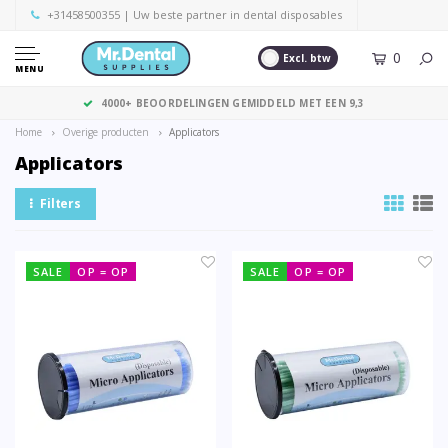
+31458500355
| Uw beste partner in dental disposables
0
Excl. btw
MENU
4000+ BEOORDELINGEN GEMIDDELD MET EEN 9,3
Home
Overige producten
Applicators
Applicators
Filters
SALE
OP = OP
SALE
OP = OP