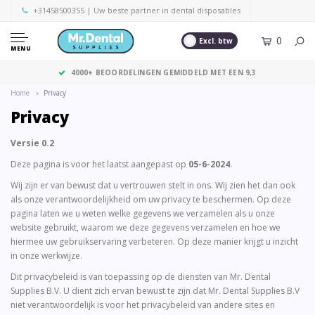
+31458500355
| Uw beste partner in dental disposables
0
Excl. btw
MENU
4000+ BEOORDELINGEN GEMIDDELD MET EEN 9,3
Home
Privacy
Privacy
Versie 0.2
Deze pagina is voor het laatst aangepast op
05-6-2024
.
Wij zijn er van bewust dat u vertrouwen stelt in ons. Wij zien het dan ook
als onze verantwoordelijkheid om uw privacy te beschermen. Op deze
pagina laten we u weten welke gegevens we verzamelen als u onze
website gebruikt, waarom we deze gegevens verzamelen en hoe we
hiermee uw gebruikservaring verbeteren. Op deze manier krijgt u inzicht
in onze werkwijze.
Dit privacybeleid is van toepassing op de diensten van Mr. Dental
Supplies B.V. U dient zich ervan bewust te zijn dat Mr. Dental Supplies B.V
niet verantwoordelijk is voor het privacybeleid van andere sites en