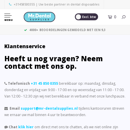
+31458500355
| Uw beste partner in dental disposables
0
Excl. btw
MENU
GRATIS VERZENDING VANAF € 125,- (EXCL. BTW)
Klantenservice
Heeft u nog vragen? Neem
contact met ons op.
Telefonisch
+31 45 850 0355
bereikbaar op: maandag, dinsdag,
donderdag en vrijdag van 9:00 - 17:00 en op woensdag van 11:00 - 17:00.
Van 12:00 - 12:30 zijn wij niet bereikbaar in verband met onze lunchpauze.
Email
support@mr-dentalsupplies.nl
tijdens kantooruren streven
we ernaar uw mail binnen 4 uur te beantwoorden.
Chat
klik hier
om direct met ons te chatten, als we niet online zijn