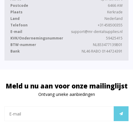
Postcode
6466 AW
Plaats
Kerkrade
Land
Nederland
Telefoon
+31458500355
E-mail
support@mr-dentalsupplies.nl
KVK/Ondernemingsnummer
59425415
BTW-nummer
NL853477139B01
Bank
NL46 RABO 0144724391
Meld u nu aan voor onze mailinglijst
Ontvang unieke aanbiedingen