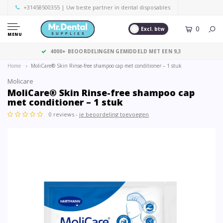
+31458500355
| Uw beste partner in dental disposables
0
Excl. btw
MENU
GRATIS VERZENDING VANAF € 125,- (EXCL. BTW)
Home
MoliCare® Skin Rinse-free shampoo cap met conditioner – 1 stuk
Molicare
MoliCare® Skin Rinse-free shampoo cap
met conditioner – 1 stuk
0 reviews -
je beoordeling toevoegen