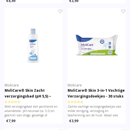
€8,49
€3,49
film achter te laten.
aloë vera. Dermatologisch getest voor
gevoelige huid.
Molicare
Molicare
MoliCare® Skin Zacht
MoliCare® Skin 3-in-1 Vochtige
verzorgingsbad (pH 5,5) –
Verzorgingsdoekjes - 30 stuks
500 ml
Mild verzorgingsbad met panthenol en
Zachte vochtige verzorgingsdoekjes voor
amandelolie. pH-neutraal (ca. 5,5) en
milde reiniging, verzorging en
geschikt voor droge, gevoelige of
bescherming van de huid. Ideaal voor
geïrriteerde huid – ideaal als aanvullende
dagelijkse hygiënische verzorging van
€7,99
€3,99
verzorging bij verzorging of hygiëne.
gevoelige en belaste huid.