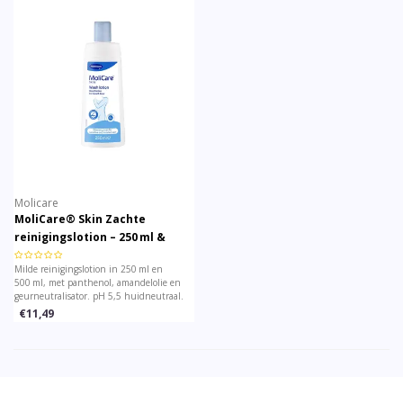
Molicare
MoliCare® Skin Zachte
reinigingslotion – 250 ml &
500 ml
Milde reinigingslotion in 250 ml en
500 ml, met panthenol, amandelolie en
geurneutralisator. pH 5,5 huidneutraal.
Verzorgt, hydrateert en reinigt de
€11,49
gevoelige huid zonder uitdrogen.