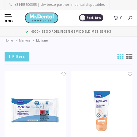
+31458500355
| Uw beste partner in dental disposables
0
Excl. btw
MENU
4000+ BEOORDELINGEN GEMIDDELD MET EEN 9,3
Home
Merken
Molicare
Filters