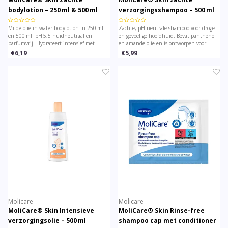
bodylotion – 250 ml & 500 ml
verzorgingsshampoo – 500 ml
Milde olie-in-water bodylotion in 250 ml
Zachte, pH-neutrale shampoo voor droge
en 500 ml. pH 5,5 huidneutraal en
en gevoelige hoofdhuid. Bevat panthenol
parfumvrij. Hydrateert intensief met
en amandelolie en is ontworpen voor
panthenol, amandelolie en creatine. Voor
dagelijks gebruik, ook bij geïrriteerde
€6,19
€5,99
dagelijkse verzorging van de droge of
huid. Doseerpomp flacon eenvoudig met
gevoelige huid.
één hand te bedienen.
Molicare
Molicare
MoliCare® Skin Intensieve
MoliCare® Skin Rinse-free
verzorgingsolie – 500 ml
shampoo cap met conditioner