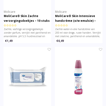
Molicare
Molicare
MoliCare® Skin Zachte
MoliCare® Skin Intensieve
verzorgingsdoekjes – 10 stuks
handcrème (o/w emulsie) –
(vochtige doekjes, parfumvrij)
200 ml
Zachte, vochtige verzorgingsdoekjes
Zachte water-in-olie handcrème van
zonder parfum, verrijkt met panthenol en
200 ml voor droge, ruwe handen. Verrijkt
amandelolie. pH 5,5 huidneutraal en
met creatine, panthenol en amandelolie,
hydraterend. Ideaal voor zachte reiniging
ondersteunt de huid en biedt langdurige
€1,49
€6,49
en dagelijkse verzorging bij gevoelige of
hydratatie zonder vettig residu.
oudere huid. 10 doekjes hersluitbaar.