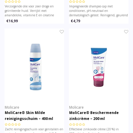
– 1 stuk
Verzorgende olie voor zeer droge en
Impregneerde shampoo cap met
geïrriteerde huid. Verrijkt met
conditioner, pH‑neutraal en
amandelolie, vitamine E en creatine
dermatologisch getest. Reinigend, geurend
(Nutriskin Complex). pH-huidneutraal en
en no rinse – ideaal voor zacht haarwassen
€16,99
€4,79
versterkt de barrièrefunctie voor optimaal
zonder douche bij beperkte mobiliteit.
comfort.
Molicare
Molicare
MoliCare® Skin Milde
MoliCare® Beschermende
reinigingsschuim – 400 ml
zinkcrème – 200 ml
(zonder water)
Zacht reinigingsschuim voor genitaliën en
Effectieve zinkoxide crème (20 %) in