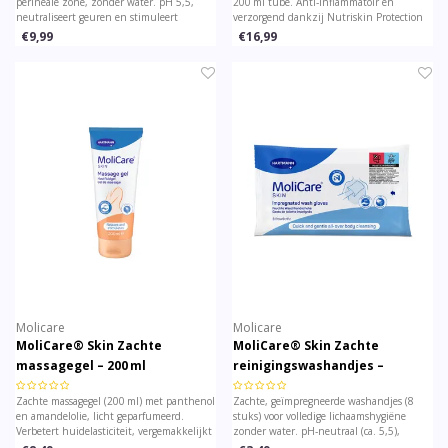
perineale zone, zonder water. pH 5,5,
200 ml tube. Anti‑inflammatoir en
neutraliseert geuren en stimuleert
verzorgend dankzij Nutriskin Protection
huidbescherming met creatine. Ideaal bij
Complex. Ideaal bij geïrriteerde huid door
€9,99
€16,99
incontinentie‑situaties – 400 ml bus.
incontinentie of frequent wassen.
Molicare
Molicare
MoliCare® Skin Zachte
MoliCare® Skin Zachte
massagegel – 200 ml
reinigingswashandjes –
alcoholvrij – 8 stuks
Zachte massagegel (200 ml) met panthenol
Zachte, geïmpregneerde washandjes (8
en amandelolie, licht geparfumeerd.
stuks) voor volledige lichaamshygiëne
Verbetert huidelasticiteit, vergemakkelijkt
zonder water. pH‑neutraal (ca. 5,5),
huidverzorging en massage zonder vettige
alcoholvrij en verrijkt met panthenol en