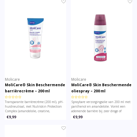
Molicare
Molicare
MoliCare® Skin Beschermende
MoliCare® Skin Beschermende
barrièrecrème – 200 ml
oliespray – 200 ml
Transparante barrièrecrème (200 ml), pH-
Spraybare verzorgingsolie van 200 ml met
huidneutraal, met Nutriskin Protection
panthenol en amandelolie. Vormt een
Complex (amandelolie, creatine,
ademende barrière bij zeer droge of
panthenol). Beschermt de huid tegen
geïrriteerde huid – ideaal voor gevoelige
€9,99
€9,99
irritatie door urine en vocht, zonder
zones en huidplooien.
incontinentiemateriaal te blokkeren.