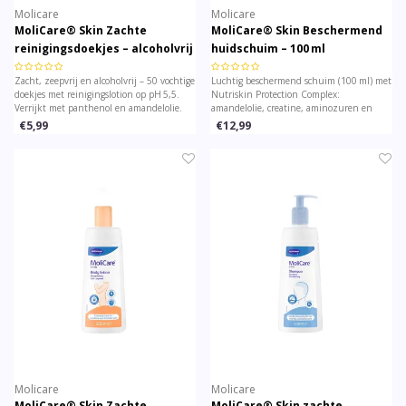
Molicare
Molicare
MoliCare® Skin Zachte
MoliCare® Skin Beschermend
reinigingsdoekjes – alcoholvrij
huidschuim – 100 ml
– 50 stuks
Zacht, zeepvrij en alcoholvrij – 50 vochtige
Luchtig beschermend schuim (100 ml) met
doekjes met reinigingslotion op pH 5,5.
Nutriskin Protection Complex:
Verrijkt met panthenol en amandelolie.
amandelolie, creatine, aminozuren en
Ideaal voor zachte hygiëne, zonder water
panthenol. Vormt een ademende barrière
€5,99
€12,99
bij gevoelige of oudere huid.
op de huid tegen vocht, wrijving en
irritatie.
Molicare
Molicare
MoliCare® Skin Zachte
MoliCare® Skin zachte