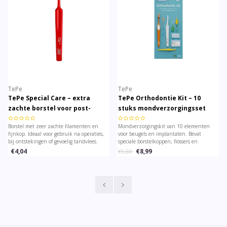
TePe
TePe
TePe Special Care – extra
TePe Orthodontie Kit – 10
zachte borstel voor post-
stuks mondverzorgingsset
operatieve mondverzorging
Borstel met zeer zachte filamenten en
Mondverzorgingskit van 10 elementen
fijnkop. Ideaal voor gebruik na operaties,
voor beugels en implantaten. Bevat
bij ontstekingen of gevoelig tandvlees.
speciale borstelkoppen, flossers en
Zacht, effectief en veilig.
interdentale hulpmiddelen zodat je alle
€4,04
€8,99
€9,50
moeilijk bereikbare zones optimaal reinigt.