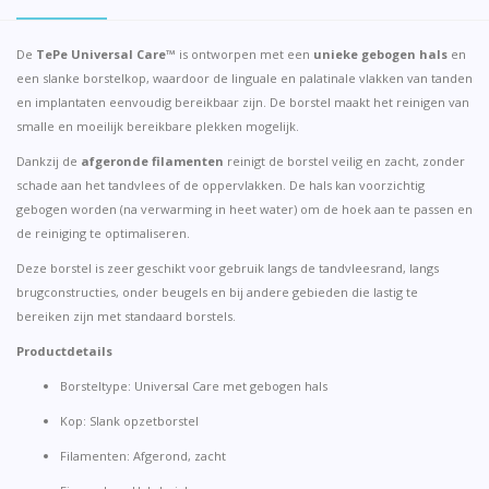
De
TePe Universal Care™
is ontworpen met een
unieke gebogen hals
en
een slanke borstelkop, waardoor de linguale en palatinale vlakken van tanden
en implantaten eenvoudig bereikbaar zijn. De borstel maakt het reinigen van
smalle en moeilijk bereikbare plekken mogelijk.
Dankzij de
afgeronde filamenten
reinigt de borstel veilig en zacht, zonder
schade aan het tandvlees of de oppervlakken. De hals kan voorzichtig
gebogen worden (na verwarming in heet water) om de hoek aan te passen en
de reiniging te optimaliseren.
Deze borstel is zeer geschikt voor gebruik langs de tandvleesrand, langs
brugconstructies, onder beugels en bij andere gebieden die lastig te
bereiken zijn met standaard borstels.
Productdetails
Borsteltype: Universal Care met gebogen hals
Kop: Slank opzetborstel
Filamenten: Afgerond, zacht