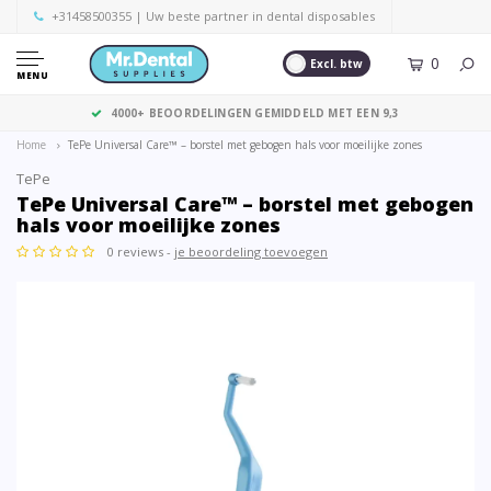
+31458500355
| Uw beste partner in dental disposables
0
Excl. btw
MENU
4000+ BEOORDELINGEN GEMIDDELD MET EEN 9,3
Home
TePe Universal Care™ – borstel met gebogen hals voor moeilijke zones
TePe
TePe Universal Care™ – borstel met gebogen
hals voor moeilijke zones
0 reviews -
je beoordeling toevoegen