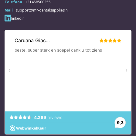
Telefoon
+31458500355
Mail
support@mr-dentalsupplies.nl
linkedin