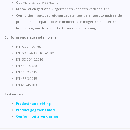
Optimale scheurweerstand
Micro-Touch geruwde vingertoppen voor een verfijnde grip
Comforties maakt gebruik van gepatenteerde en geautomatiseerde
productie- en inpak proces elimineert alle mogelijke menselijke
besmetting van de productie tot aan de verpakking
Conform onderstaande normen:
EN ISO 21420:2020
EN ISO 374-1:2016+A1:2018
EN ISO 374-5:2016
EN 455-1:2020
EN 455-2:2015
EN 455-3:2015
EN 455-4:2009
Bestanden:
Producthandleiding
Product gegevens blad
Conformiteits verklaring