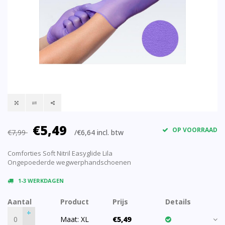
€5,49
OP VOORRAAD
€7,99
/€6,64 incl. btw
Comforties Soft Nitril Easyglide Lila
Ongepoederde wegwerphandschoenen
1-3 WERKDAGEN
Aantal
Product
Prijs
Details
+
Maat: XL
€5,49