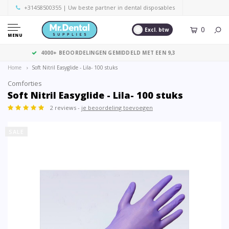
+31458500355
| Uw beste partner in dental disposables
0
Excl. btw
MENU
GRATIS VERZENDING VANAF € 125,- (EXCL. BTW)
Home
Soft Nitril Easyglide - Lila- 100 stuks
Comforties
Soft Nitril Easyglide - Lila- 100 stuks
2 reviews -
je beoordeling toevoegen
SALE