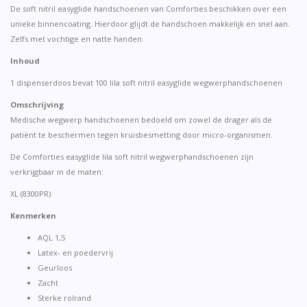
De soft nitril easyglide handschoenen van Comforties beschikken over een
unieke binnencoating. Hierdoor glijdt de handschoen makkelijk en snel aan.
Zelfs met vochtige en natte handen.
Inhoud
1 dispenserdoos bevat 100 lila soft nitril easyglide wegwerphandschoenen
Omschrijving
Medische wegwerp handschoenen bedoeld om zowel de drager als de
patiënt te beschermen tegen kruisbesmetting door micro-organismen.
De Comforties easyglide lila soft nitril wegwerphandschoenen zijn
verkrijgbaar in de maten:
XL (8300PR)
Kenmerken
AQL 1,5
Latex- en poedervrij
Geurloos
Zacht
Sterke rolrand