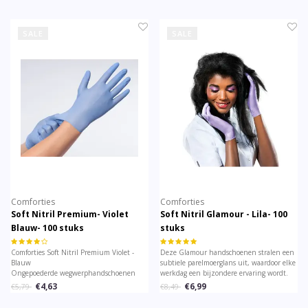
SALE
SALE
Comforties
Comforties
Soft Nitril Premium- Violet
Soft Nitril Glamour - Lila- 100
Blauw- 100 stuks
stuks
Comforties Soft Nitril Premium Violet -
Deze Glamour handschoenen stralen een
Blauw
subtiele parelmoerglans uit, waardoor elke
Ongepoederde wegwerphandschoenen
werkdag een bijzondere ervaring wordt.
€4,63
€6,99
€5,79
€8,49