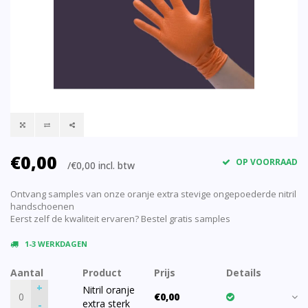
€0,00
OP VOORRAAD
/€0,00 incl. btw
Ontvang samples van onze oranje extra stevige ongepoederde nitril
handschoenen
Eerst zelf de kwaliteit ervaren? Bestel gratis samples
1-3 WERKDAGEN
Aantal
Product
Prijs
Details
+
Nitril oranje
€0,00
extra sterk
-