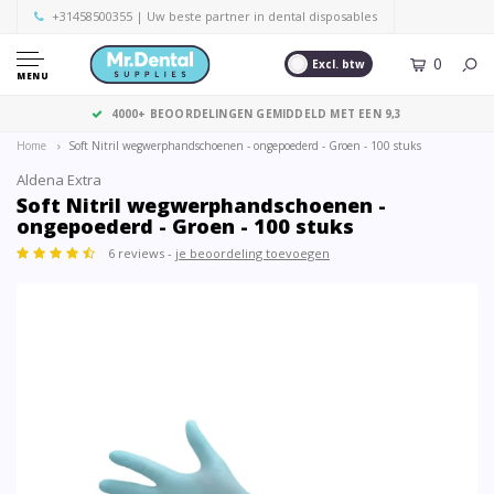
+31458500355
| Uw beste partner in dental disposables
0
Excl. btw
MENU
GRATIS VERZENDING VANAF € 125,- (EXCL. BTW)
Home
Soft Nitril wegwerphandschoenen - ongepoederd - Groen - 100 stuks
Aldena Extra
Soft Nitril wegwerphandschoenen -
ongepoederd - Groen - 100 stuks
6 reviews -
je beoordeling toevoegen