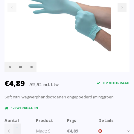
€4,89
OP VOORRAAD
/€5,92 incl. btw
Soft nitril wegwerphandschoenen ongepoederd (mint)groen
1-3 WERKDAGEN
Aantal
Product
Prijs
Details
+
Maat: S
€4,89