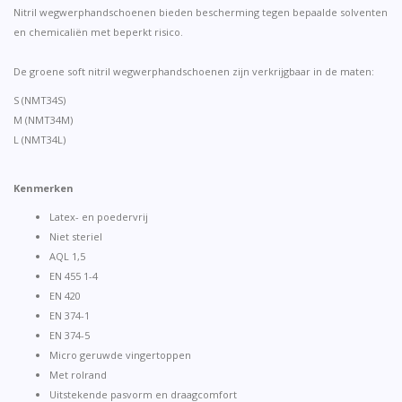
Nitril wegwerphandschoenen bieden bescherming tegen bepaalde solventen
en chemicaliën met beperkt risico.
De groene soft nitril wegwerphandschoenen zijn verkrijgbaar in de maten:
S (NMT34S)
M (NMT34M)
L (NMT34L)
Kenmerken
Latex- en poedervrij
Niet steriel
AQL 1,5
EN 455 1-4
EN 420
EN 374-1
EN 374-5
Micro geruwde vingertoppen
Met rolrand
Uitstekende pasvorm en draagcomfort