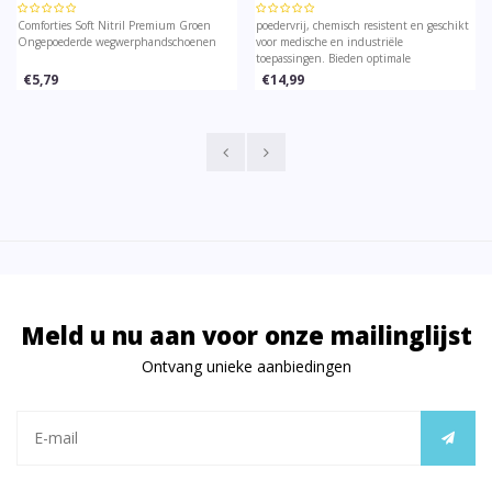
groen - 100 stuks
Comforties Soft Nitril Premium Groen
poedervrij, chemisch resistent en geschikt
Ongepoederde wegwerphandschoenen
voor medische en industriële
toepassingen. Bieden optimale
bescherming en comfort, voldoen aan EN
€5,79
€14,99
374 en EN 455 normen.
Meld u nu aan voor onze mailinglijst
Ontvang unieke aanbiedingen