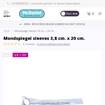
+31458500355
| Uw beste partner in dental disposables
0
Excl. btw
MENU
4000+ BEOORDELINGEN GEMIDDELD MET EEN 9,3
Home
Mondspiegel sleeves 3,8 cm. x 20 cm.
Mondspiegel sleeves 3,8 cm. x 20 cm.
0 reviews -
je beoordeling toevoegen
SALE
OP = OP