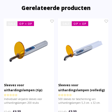
Gerelateerde producten
SALE
OP = OP
SALE
OP = OP
Sleeves voor
Sleeves voor
uithardingslampen (tip)
uithardingslampen (volledig)
Individueel verpakte sleeves voor
500 sleeves ter bescherming van
uithardingslampen 200 stuks
uithardingslampen 5,3 cm. x 32 cm.
€6,99
€9,99
€7,49
€12,49