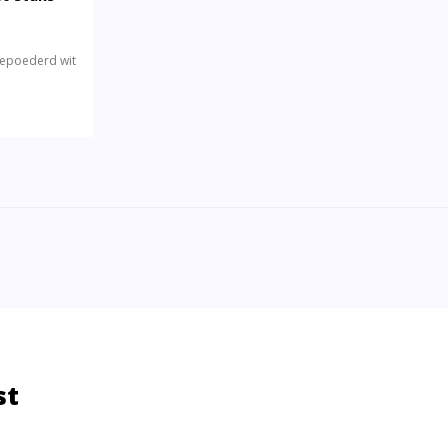
gepoederd wit
st