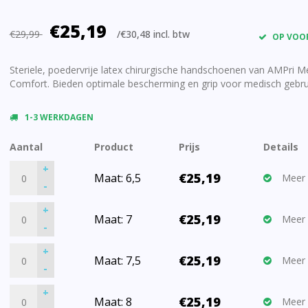
€25,19
€29,99
/€30,48 incl. btw
OP VOO
Steriele, poedervrije latex chirurgische handschoenen van AMPri M
Comfort. Bieden optimale bescherming en grip voor medisch gebru
1-3 WERKDAGEN
Aantal
Product
Prijs
Details
+
€25,19
Maat: 6,5
Meer 
-
+
€25,19
Maat: 7
Meer 
-
+
€25,19
Maat: 7,5
Meer 
-
+
€25,19
Maat: 8
Meer 