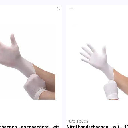
Pure Touch
choenen - ongepoederd - wit
Nitril handschoenen – wit – 1