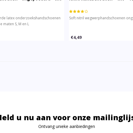
rde latex onderzoekshandschoenen
Soft nitril wegwerphandschoenen on
de maten S, M en L
€4,49
eld u nu aan voor onze mailinglij
Ontvang unieke aanbiedingen