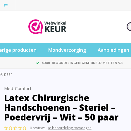
erige producten
Mondverzorging
Aanbiedingen
4000+ BEOORDELINGEN GEMIDDELD MET EEN 9,3
 50 paar
Med-Comfort
Latex Chirurgische
Handschoenen – Steriel –
Poedervrij – Wit – 50 paar
0 reviews -
je beoordeling toevoegen