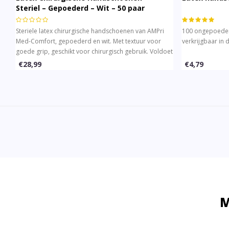
Steriel – Gepoederd – Wit – 50 paar
Steriele latex chirurgische handschoenen van AMPri
100 ongepoede
Med-Comfort, gepoederd en wit. Met textuur voor
verkrijgbaar in 
goede grip, geschikt voor chirurgisch gebruik. Voldoet
aan EN 455 en EN 374 normen. In verschillende maten
€28,99
€4,79
verkrijgbaar.
M