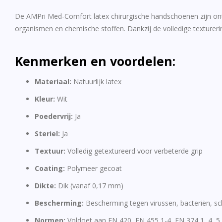
De AMPri Med-Comfort latex chirurgische handschoenen zijn on
organismen en chemische stoffen.
Dankzij de volledige texturer
Kenmerken en voordelen:
Materiaal:
Natuurlijk latex
Kleur:
Wit
Poedervrij:
Ja
Steriel:
Ja
Textuur:
Volledig getextureerd voor verbeterde grip
Coating:
Polymeer gecoat
Dikte:
Dik (vanaf 0,17 mm)
Bescherming:
Bescherming tegen virussen, bacteriën, s
Normen:
Voldoet aan EN 420, EN 455 1-4, EN 374 1, 4, 5