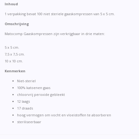
Inhoud
1 verpakking bevat 100 niet steriele gaaskompressen van 5 x 5 cm.
Omschrijving
Matocomp Gaaskompressen zijn verkrijgbaar in drie maten:
5 x 5 cm.
7,5 x 7,5 cm.
10 x 10 cm.
Kenmerken
Niet-steriel
100% katoenen gaas
chloorvrij peroxide gebleekt
12 laags
17 draads
hoog vermogen om vocht en vloeistoffen te absorberen
steriliseerbaar