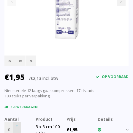
€1,95
OP VOORRAAD
/€2,13 incl. btw
Niet steriele 12 laags gaaskompressen. 17 draads
100 stuks per verpakking
1-3 WERKDAGEN
Aantal
Product
Prijs
Details
+
5 x 5 cm.100
€1,95
stuks