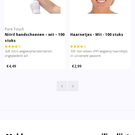
uch
Pure Touc
handschoenen – wit – 100
Haarnetjes - Wit - 100 stuks
Dental to
stuks
il wegwerphandschoenen
100 non woven (PP) wegwerp haarnetjes
2 Laags witte
rd wit
in universele pasvorm
absorberend 
bescherming 
125 stuks in 
€2,99
€3,5
€3,79