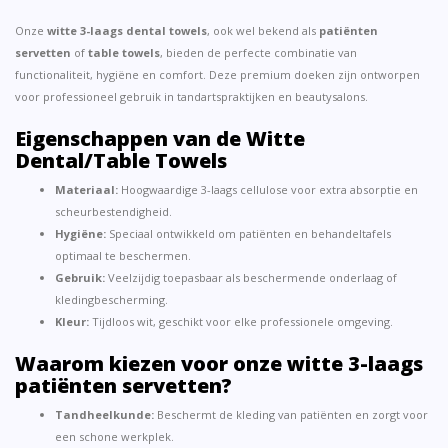
Onze
witte 3-laags dental towels
, ook wel bekend als
patiënten
servetten
of
table towels
, bieden de perfecte combinatie van
functionaliteit, hygiëne en comfort. Deze premium doeken zijn ontworpen
voor professioneel gebruik in tandartspraktijken en beautysalons.
Eigenschappen van de Witte
Dental/Table Towels
Materiaal:
Hoogwaardige 3-laags cellulose voor extra absorptie en
scheurbestendigheid.
Hygiëne:
Speciaal ontwikkeld om patiënten en behandeltafels
optimaal te beschermen.
Gebruik:
Veelzijdig toepasbaar als beschermende onderlaag of
kledingbescherming.
Kleur:
Tijdloos wit, geschikt voor elke professionele omgeving.
Waarom kiezen voor onze witte 3-laags
patiënten servetten?
Tandheelkunde:
Beschermt de kleding van patiënten en zorgt voor
een schone werkplek.