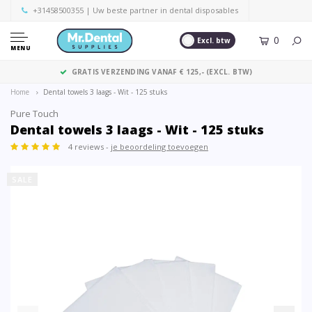
+31458500355
| Uw beste partner in dental disposables
0
Excl. btw
MENU
GRATIS VERZENDING VANAF € 125,- (EXCL. BTW)
Home
Dental towels 3 laags - Wit - 125 stuks
Pure Touch
Dental towels 3 laags - Wit - 125 stuks
4 reviews -
je beoordeling toevoegen
SALE