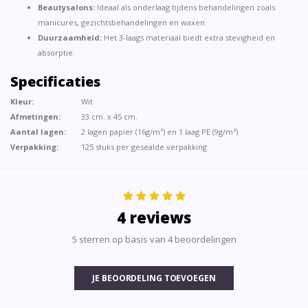
Beautysalons:
Ideaal als onderlaag tijdens behandelingen zoals
manicures, gezichtsbehandelingen en waxen.
Duurzaamheid:
Het 3-laags materiaal biedt extra stevigheid en
absorptie.
Specificaties
Kleur:
Wit
Afmetingen:
33 cm. x 45 cm.
Aantal lagen:
2 lagen papier (16g/m²) en 1 laag PE (9g/m²)
Verpakking:
125 stuks per gesealde verpakking
4 reviews
5 sterren op basis van 4 beoordelingen
JE BEOORDELING TOEVOEGEN