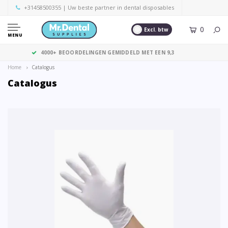
+31458500355
| Uw beste partner in dental disposables
0
Excl. btw
MENU
GRATIS VERZENDING VANAF € 125,- (EXCL. BTW)
Home
Catalogus
Catalogus