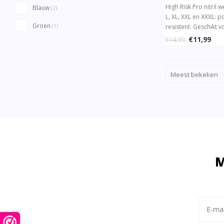
High Risk Pro nitril
Blauw
(2)
L, XL, XXL en XXXL: p
Groen
resistent. Geschikt v
(1)
Optimale grip en co
€11,99
€14,99
374 normen. Ideaal v
Meest bekeken
M