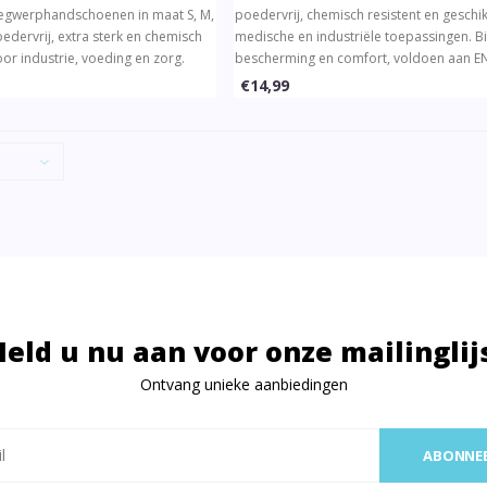
 wegwerphandschoenen in maat S, M,
poedervrij, chemisch resistent en geschi
oedervrij, extra sterk en chemisch
medische en industriële toepassingen. 
oor industrie, voeding en zorg.
bescherming en comfort, voldoen aan E
mfort, voldoet aan ISO 18889 en EN
455 normen.
€14,99
oor PSA CAT III.
eld u nu aan voor onze mailinglij
Ontvang unieke aanbiedingen
ABONNE