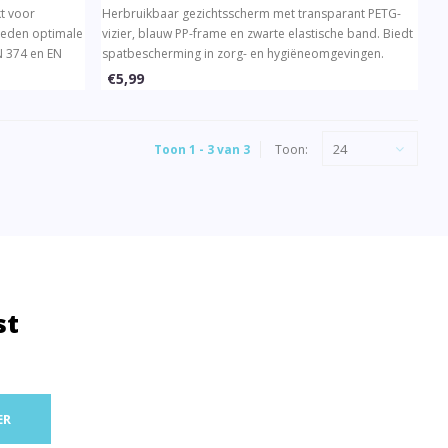
kt voor
Herbruikbaar gezichtsscherm met transparant PETG-
Bieden optimale
vizier, blauw PP-frame en zwarte elastische band. Biedt
N 374 en EN
spatbescherming in zorg- en hygiëneomgevingen.
Autoclaveerbaar tot 134°C en eenvoudig te
€5,99
desinfecteren.
24
Toon 1 - 3 van 3
Toon:
st
ER