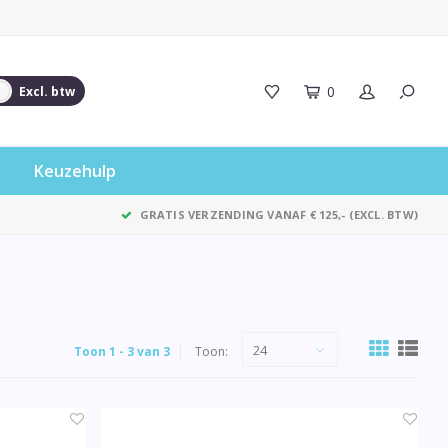
0
Excl. btw
Keuzehulp
GRATIS VERZENDING VANAF € 125,- (EXCL. BTW)
24
Toon 1 - 3 van 3
Toon: